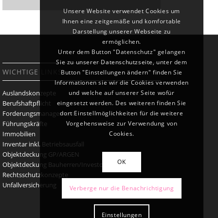
Unsere Website verwendet Cookies um
Ihnen eine zeitgemäße und komfortable
Darstellung unserer Webseite zu
ermöglichen.
Unter dem Button "Datenschutz" gelangen
Sie zu unserer Datenschutzseite, unter dem
WICHTIGE LINKS
Button "Einstellungen ändern" finden Sie
Informationen sie wir die Cookies verwenden
und welche auf unserer Seite wofür
Auslandskonzepte
eingesetzt werden. Des weiteren finden Sie
Berufshaftpflicht
dort Einstellmöglichkeiten für die weitere
Forderungsmanagement
Vorgehensweise zur Verwendung von
Führungskräfte
Cookies.
Immobilien
Inventar inkl. Betriebsausfall
Objektdeckung GP/ARGEN
OK
Objektdeckung Bauherren/Investoren
Rechtsschutzkonzepte
Unfallversicherung
Verberge nur die Benachrichtigung
Einstellungen